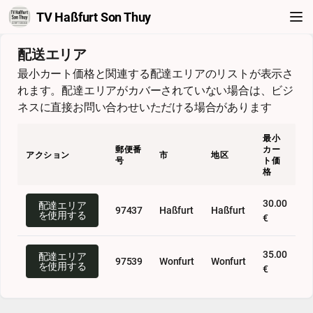
TV Haßfurt Son Thuy
配送エリア
最小カート価格と関連する配達エリアのリストが表示さ
れます。配達エリアがカバーされていない場合は、ビジ
ネスに直接お問い合わせいただける場合があります
最小
郵便番
カー
アクション
市
地区
号
ト価
格
30.00
配達エリア
97437
Haßfurt
Haßfurt
を使用する
€
35.00
配達エリア
97539
Wonfurt
Wonfurt
を使用する
€