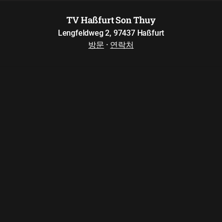
TV Haßfurt Son Thuy
Lengfeldweg 2, 97437 Haßfurt
방문
·
연락처