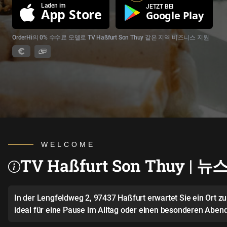
Laden im
JETZT BEI
App Store
Google Play
OrderHi의 0% 수수료 모델로 TV Haßfurt Son Thuy 같은 지역 비즈니스 지원
WELCOME
TV Haßfurt Son Thuy | 뉴
In der Lengfeldweg 2, 97437 Haßfurt erwartet Sie ein Ort 
ideal für eine Pause im Alltag oder einen besonderen Abend